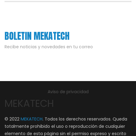
BOLETIN MEKATECH
Recibe noticias y novedades en tu correo
Aviso de privacidad
MEKATECH
© 2022
MEKATECH
. Todos los derechos reservados. Queda
totalmente prohibido el uso o reproducción de cualquier
elemento de esta página sin el permiso expreso y escrito